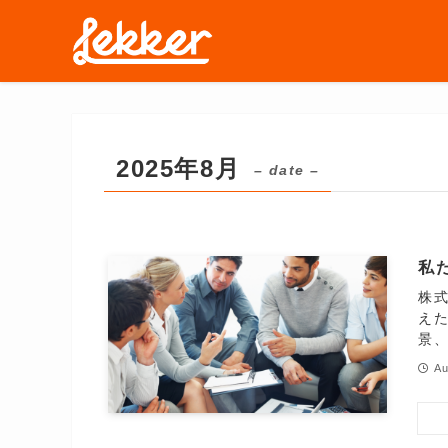
2025年8月
– date –
私
株式
え
景、
Au